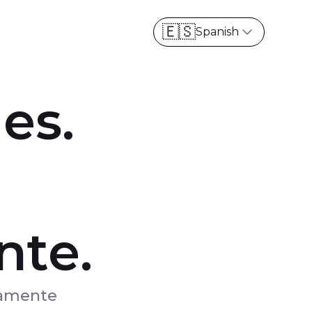
Spanish
les.
nte.
tamente