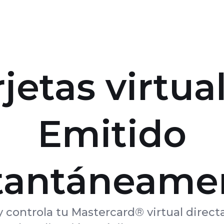
jetas virtua
Emitido
tantáneame
y controla tu Mastercard® virtual direc